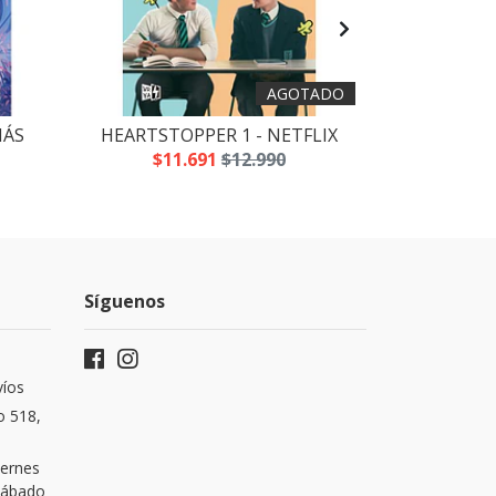
AGOTADO
MÁS
HEARTSTOPPER 1 - NETFLIX
THE
$11.691
$12.990
$16
Síguenos
víos
o 518,
iernes
 Sábado