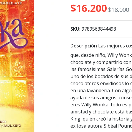
$16.200
$18.000
SKU:
9789563844498
Descripción
Las mejores cos
que, desde niño, Willy Won
chocolate y compartirlo con
las famosísimas Galerías G
uno de los bocados de sus de
chocolateros envidiosos lo 
en una lavandería. Con algo
ayuda de sus amigos, conse
eres Willy Wonka, todo es po
amistad y chocolate está ba
King, quién creó la historia
exitosa autora Sibéal Pound