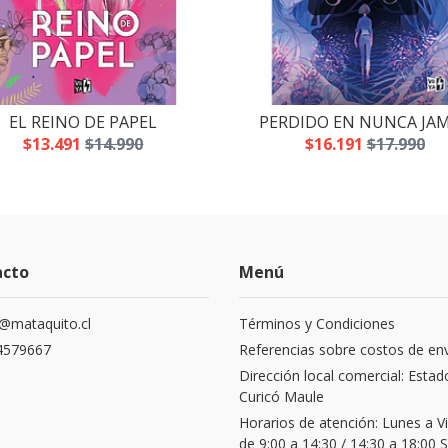
EL REINO DE PAPEL
PERDIDO EN NUNCA JA
$13.491
$14.990
$16.191
$17.990
acto
Menú
@mataquito.cl
Términos y Condiciones
4579667
Referencias sobre costos de en
Dirección local comercial: Estad
Curicó Maule
Horarios de atención: Lunes a V
de 9:00 a 14:30 / 14:30 a 18:00