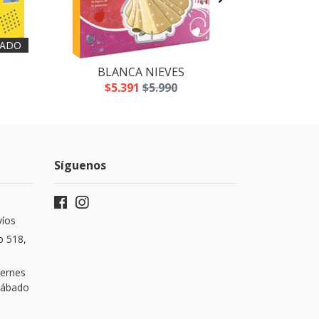
ADO
BLANCA NIEVES
LOS
$5.391
$5.990
$5
Síguenos
víos
o 518,
iernes
 Sábado