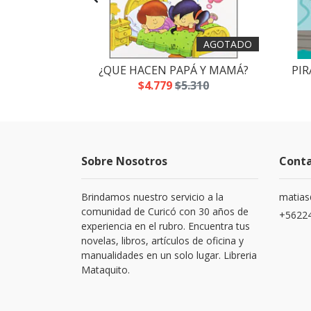
AGOTADO
 SLIME
¿QUE HACEN PAPÁ Y MAMÁ?
PIR
.700
$4.779
$5.310
Sobre Nosotros
Cont
Brindamos nuestro servicio a la
matias
comunidad de Curicó con 30 años de
+5622
experiencia en el rubro. Encuentra tus
novelas, libros, artículos de oficina y
manualidades en un solo lugar. Libreria
Mataquito.