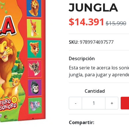
JUNGLA
$14.391
$15.990
SKU:
9789974697577
Descripción
Esta serie te acerca los soni
jungla, para jugar y apren
Cantidad
-
+
Compartir: