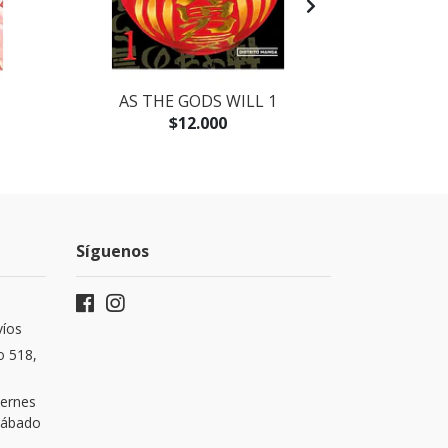
AS THE GODS WILL 1
LOS PECES 
LA N
$12.000
Síguenos
víos
o 518,
iernes
 Sábado