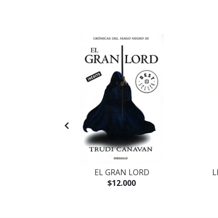
ROS ESCRITOS
EL GRAN LORD
L
CEL
$12.000