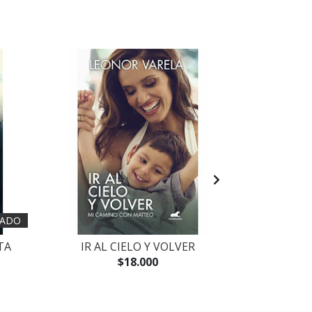
ADO
TA
IR AL CIELO Y VOLVER
LA BUENA N
DEL
$18.000