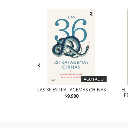
AGOTADO
L MUNDO
LAS 36 ESTRATAGEMAS CHINAS
EL
P
$9.900