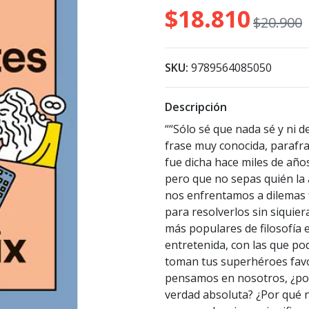
$18.810
$20.900
SKU:
9789564085050
Descripción
““Sólo sé que nada sé y ni de
frase muy conocida, parafras
fue dicha hace miles de año
pero que no sepas quién la 
nos enfrentamos a dilemas f
para resolverlos sin siquier
más populares de filosofía e
entretenida, con las que po
toman tus superhéroes favori
pensamos en nosotros, ¿por
verdad absoluta? ¿Por qué 