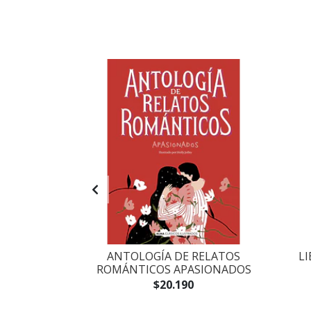
STEN: OBRA
ANTOLOGÍA DE RELATOS
L
TA
ROMÁNTICOS APASIONADOS
.000
$20.190