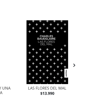
Y UNA
LAS FLORES DEL MAL
PINTURAS Y 
A
$13.990