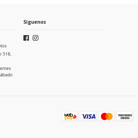
Síguenos
víos
o 518,
iernes
 Sábado