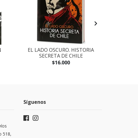
N
EL LADO OSCURO. HISTORIA
MASIVA
SECRETA DE CHILE
PORTADA
BOLS
$16.000
Síguenos
víos
o 518,