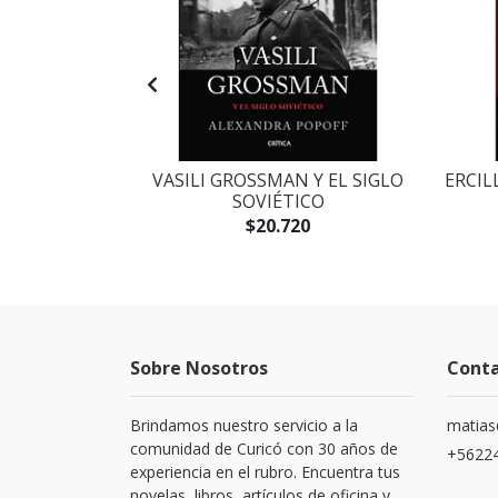
IN: DOS
VASILI GROSSMAN Y EL SIGLO
ERCIL
A SEGUNDA
SOVIÉTICO
DIAL
$20.720
Sobre Nosotros
Cont
Brindamos nuestro servicio a la
matias
comunidad de Curicó con 30 años de
+5622
experiencia en el rubro. Encuentra tus
novelas, libros, artículos de oficina y