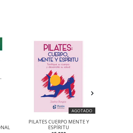
AGOTADO
PILATES CUERPO MENTE Y
EDUCAR E
ONAL
ESPÍRITU