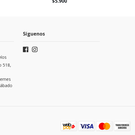
$5.900
Síguenos
víos
o 518,
iernes
 Sábado