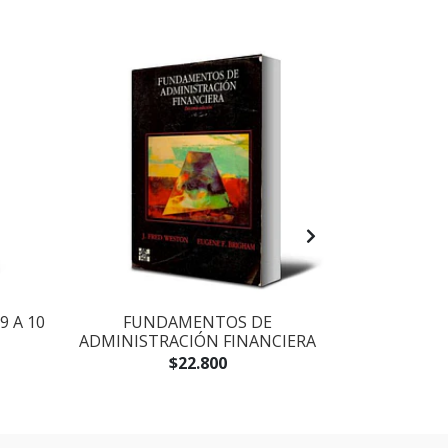
9 A 10
FUNDAMENTOS DE
PLANI
ADMINISTRACIÓN FINANCIERA
ENSEÑANZA 
$22.800