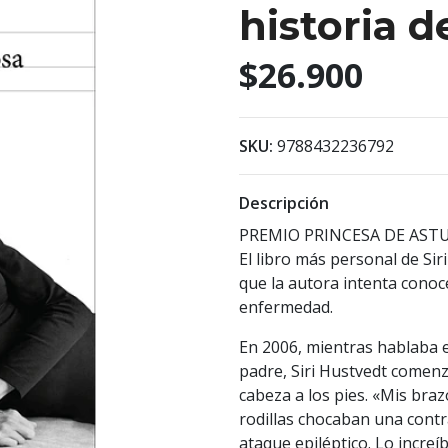
historia d
$26.900
SKU:
9788432236792
Descripción
PREMIO PRINCESA DE ASTU
El libro más personal de Si
que la autora intenta conoce
enfermedad.
En 2006, mientras hablaba 
padre, Siri Hustvedt comen
cabeza a los pies. «Mis bra
rodillas chocaban una cont
ataque epiléptico. Lo increí