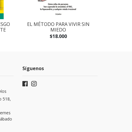
ESGO
EL MÉTODO PARA VIVIR SIN
GUÍA DEL C
NTE
MIEDO
PARA
$18.000
Síguenos
víos
o 518,
iernes
 Sábado