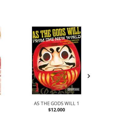
AS THE GODS WILL 1
LOS PECES 
LA N
$12.000