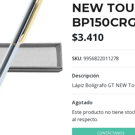
NEW TOU
BP150CR
$3.410
SKU:
9956822011278
Descripción
Lápiz Bolígrafo GT NEW Tou
Agotado
Este producto no tiene stoc
al respecto.
CONTÁCTANOS