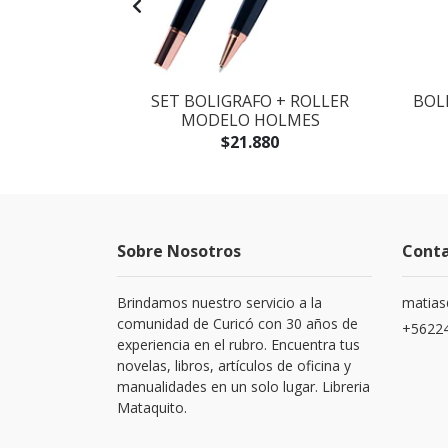
AGOTADO
LO IDEAL
SET BOLIGRAFO + ROLLER
BOL
GT
MODELO HOLMES
$21.880
Sobre Nosotros
Cont
Brindamos nuestro servicio a la
matias
comunidad de Curicó con 30 años de
+5622
experiencia en el rubro. Encuentra tus
novelas, libros, artículos de oficina y
manualidades en un solo lugar. Libreria
Mataquito.