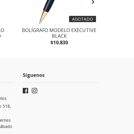
AGOTADO
LO
BOLÍGRAFO MODELO EXECUTIVE
BOLÍGRAFO
D
BLACK
$10.830
Síguenos
víos
o 518,
iernes
 Sábado