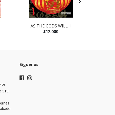
AS THE GODS WILL 1
LOS PECES 
LA N
$12.000
Síguenos
víos
o 518,
iernes
 Sábado