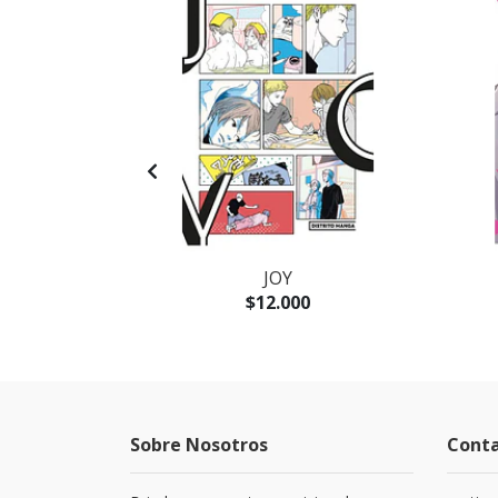
A
JOY
$12.000
Sobre Nosotros
Cont