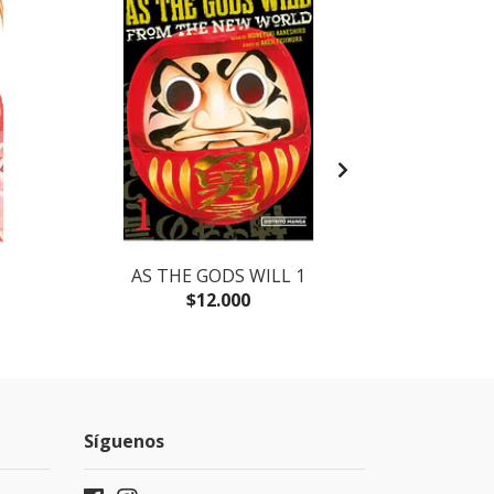
AS THE GODS WILL 1
LOS PECES 
LA N
$12.000
Síguenos