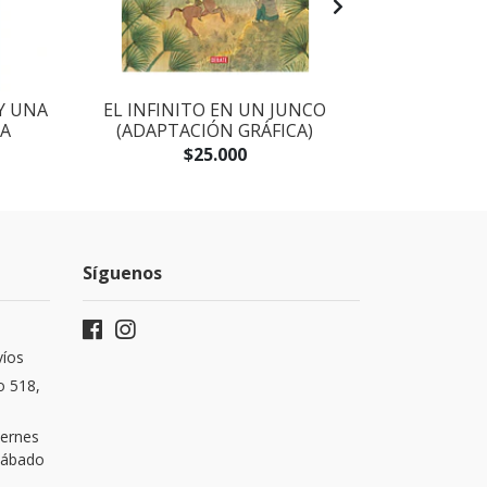
Y UNA
EL INFINITO EN UN JUNCO
VEINTE POE
A
(ADAPTACIÓN GRÁFICA)
CANCIÓ
$25.000
Síguenos
víos
o 518,
iernes
 Sábado