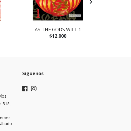
AS THE GODS WILL 1
LOS PECES 
LA N
$12.000
Síguenos
víos
o 518,
iernes
 Sábado