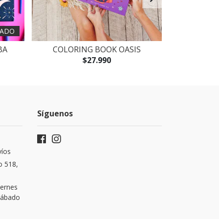
ADO
BA
COLORING BOOK OASIS
ESTUCHE
$27.990
Síguenos
víos
o 518,
iernes
 Sábado