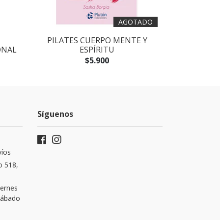
AGOTADO
PILATES CUERPO MENTE Y
HISTORI
ONAL
ESPÍRITU
CAR
$5.900
Síguenos
víos
o 518,
iernes
 Sábado