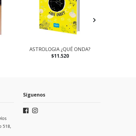
ASTROLOGIA ¿QUÉ ONDA?
ASTROLOG
$11.520
Síguenos
víos
o 518,