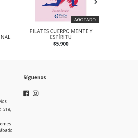
AGOTADO
PILATES CUERPO MENTE Y
HISTORI
ONAL
ESPÍRITU
CAR
$5.900
Síguenos
víos
o 518,
iernes
 Sábado