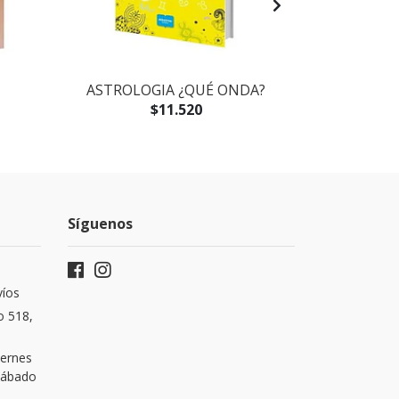
ASTROLOGIA ¿QUÉ ONDA?
ASTROLOG
$11.520
Síguenos
víos
o 518,
iernes
 Sábado