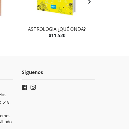
ASTROLOGIA ¿QUÉ ONDA?
ASTROLOG
$11.520
Síguenos
víos
o 518,
iernes
 Sábado