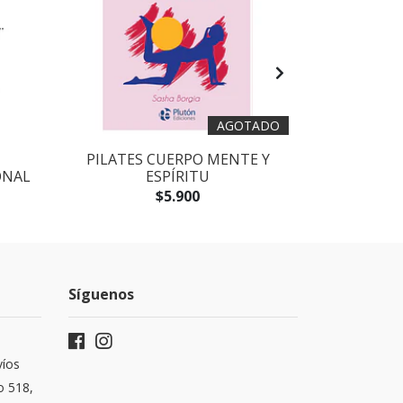
AGOTADO
PILATES CUERPO MENTE Y
HISTORI
ONAL
ESPÍRITU
CAR
$5.900
Síguenos
víos
o 518,