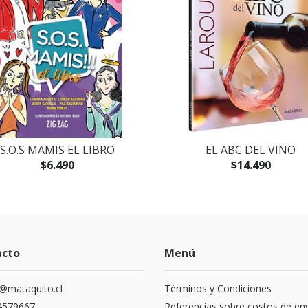
S.O.S MAMIS EL LIBRO
EL ABC DEL VINO
$6.490
$14.490
acto
Menú
@mataquito.cl
Términos y Condiciones
4579667
Referencias sobre costos de en