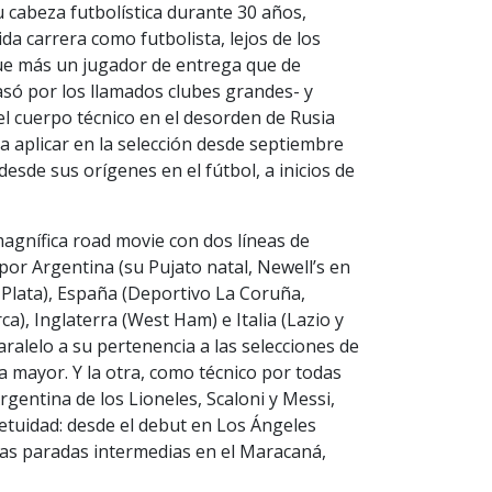
u cabeza futbolística durante 30 años,
da carrera como futbolista, lejos de los
fue más un jugador de entrega que de
só por los llamados clubes grandes- y
l cuerpo técnico en el desorden de Rusia
 aplicar en la selección desde septiembre
esde sus orígenes en el fútbol, a inicios de
agnífica road movie con dos líneas de
or Argentina (su Pujato natal, Newell’s en
 Plata), España (Deportivo La Coruña,
a), Inglaterra (West Ham) e Italia (Lazio y
aralelo a su pertenencia a las selecciones de
la mayor. Y la otra, como técnico por todas
Argentina de los Lioneles, Scaloni y Messi,
etuidad: desde el debut en Los Ángeles
 las paradas intermedias en el Maracaná,