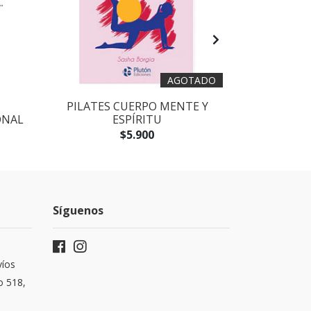
AGOTADO
PILATES CUERPO MENTE Y
HISTORI
ONAL
ESPÍRITU
CAR
$5.900
Síguenos
víos
o 518,