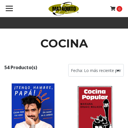
0
COCINA
54 Producto(s)