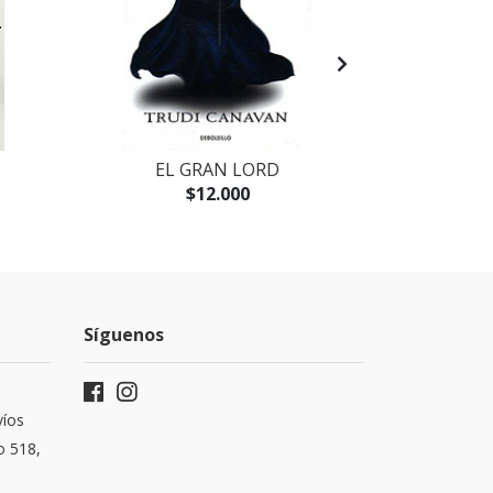
EL GRAN LORD
LEGIONA
$12.000
Síguenos
víos
o 518,